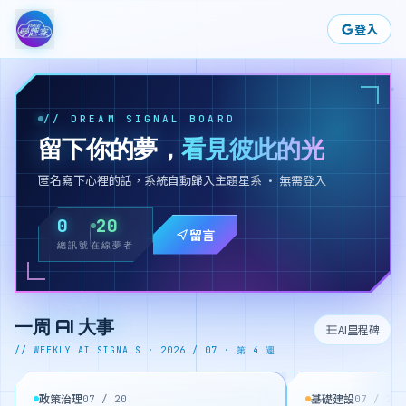
登入
// DREAM SIGNAL BOARD
留下你的夢，
看見彼此的光
匿名寫下心裡的話，系統自動歸入主題星系 · 無需登入
0
20
留言
總訊號
在線夢者
一周 AI 大事
AI里程碑
// WEEKLY AI SIGNALS ·
2026 / 07 · 第 4 週
政策治理
基礎建設
07 / 20
07 / 22