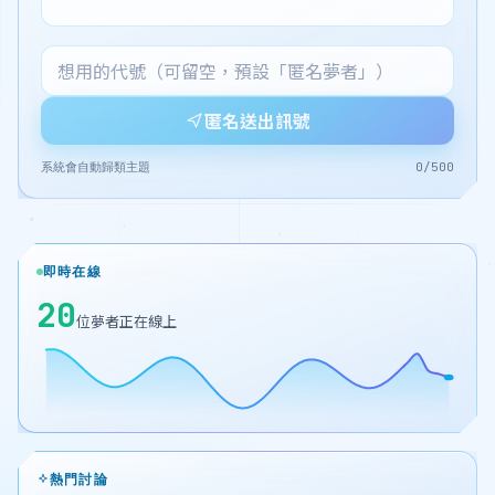
匿名送出訊號
系統會自動歸類主題
0
/
500
即時在線
20
位夢者正在線上
熱門討論