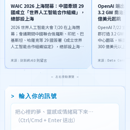
WAIC 2026 上海閉幕：中國牽頭 29
OpenAI 端出 Pr
國成立「世界人工智能合作組織」，
3.2 GW 喬治
總部設上海
億美元起跳
2026 世界人工智能大會 7/20 在上海閉
OpenAI 7/22 
幕；會議期間中國聯合俄羅斯、印尼、巴
郡打造 3.2 GW 的 P
基斯坦、哈薩克等 29 國簽署《成立世界
中心園區，帳面投資
人工智能合作組織協定》，總部設上海，
300 億美元以上，2
AI 全球治理首度出現「中國版聯合國」。
電；同日推出企業代
0
則留言
來源：
財新網
來源：
Data Center
← 左右滑動瀏覽 →
> 輸入你的訊號