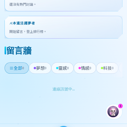
還沒有熱門討論。
本週活躍夢者
開始留言，登上排行榜。
留言牆
全部
夢想
靈感
情感
科技
0
0
0
0
0
連線訊號中…
1